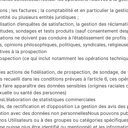
ons ; les factures ; la comptabilité et en particulier la ges
tité ou plusieurs entités juridiques ;
réalisation d’enquêtes de satisfaction, la gestion des réclam
s études, sondages et tests produits (sauf consentement des
érations ne doivent pas conduire à l’établissement de profil
s, opinions philosophiques, politiques, syndicales, religieus
tives à la prospection
rospection (ce qui inclut notamment les opérations techniq
des actions de fidélisation, de prospection, de sondage, de
ecueilli dans les conditions prévues à l’article 6, ces opé
de faire apparaître des données sensibles (origines raciales
sexuelle ou santé des personnes)
ionsL’élaboration de statistiques commerciales
, de rectification et d’opposition La gestion des avis des 
on avec des données non personnellesNous pouvons publier,
 nos Utilisateurs ou à des groupes ou catégories spécifique
 ne puisse plus être identifié ou mentionné) et les informat