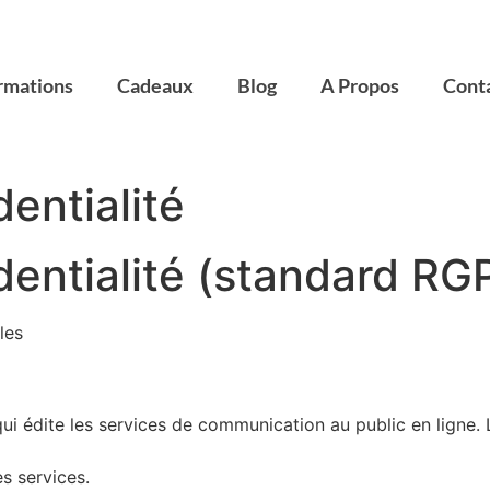
rmations
Cadeaux
Blog
A Propos
Cont
dentialité
identialité (standard RG
les
ui édite les services de communication au public en ligne. L
es services.